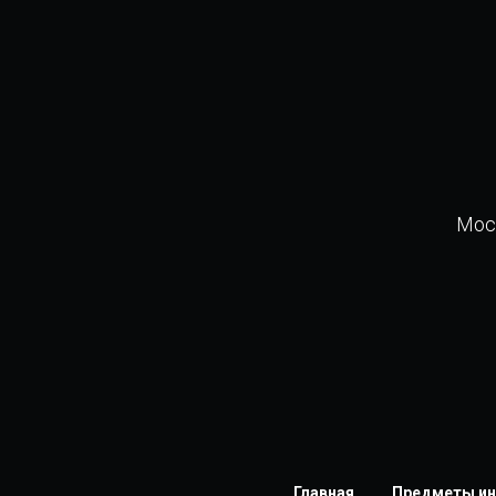
Моск
Главная
Предметы ин