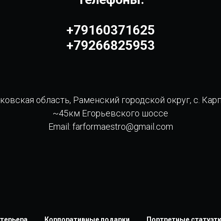
+79160371625
+79266825953
овская область, Раменский городской округ, с. Кар
~45км Егорьевского шоссе
Email: farformaestro@gmail.com
терьера
Корпоративные подарки
Портретные статуэт