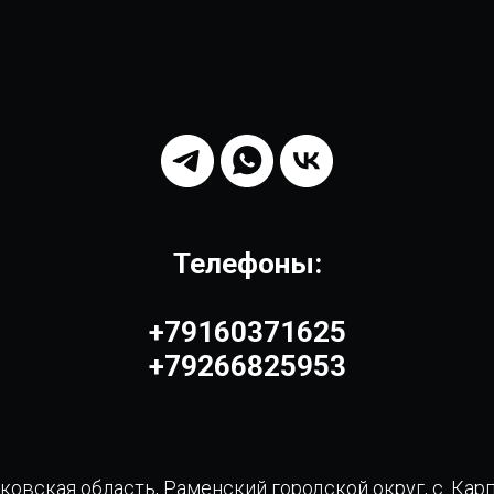
Телефоны:
+79160371625
+79266825953
овская область, Раменский городской округ, с. Кар