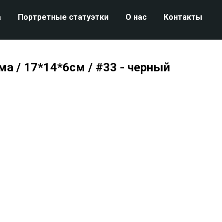
а
Портретные статуэтки
О нас
Контакты
ма / 17*14*6см / #33 - черный